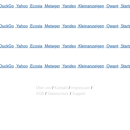
DuckGo
Yahoo
Ecosia
Metager
Yandex
Kleinanzeigen
Qwant
Star
DuckGo
Yahoo
Ecosia
Metager
Yandex
Kleinanzeigen
Qwant
Star
DuckGo
Yahoo
Ecosia
Metager
Yandex
Kleinanzeigen
Qwant
Star
DuckGo
Yahoo
Ecosia
Metager
Yandex
Kleinanzeigen
Qwant
Star
/
/
/
Über uns
Kontakt
Impressum
/
/
AGB
Datenschutz
Support