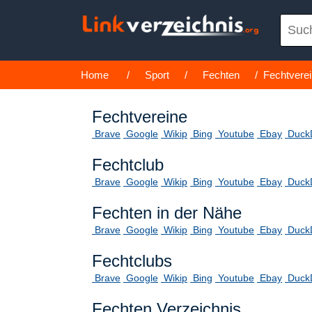
Home
/
Sport
/
Fechten
/ Fechtverei
Fechtvereine
Brave
Google
Wikip
Bing
Youtube
Ebay
Duck
Fechtclub
Brave
Google
Wikip
Bing
Youtube
Ebay
Duck
Fechten in der Nähe
Brave
Google
Wikip
Bing
Youtube
Ebay
Duck
Fechtclubs
Brave
Google
Wikip
Bing
Youtube
Ebay
Duck
Fechten Verzeichnis