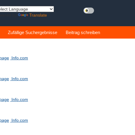
wered by
Translate
Zufällige Suchergebnisse
Beitrag schreiben
tpage
Info.com
tpage
Info.com
tpage
Info.com
tpage
Info.com